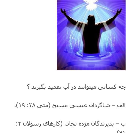
چه کسانی میتوانند در آب تعمید بگیرند ؟
الف – شاگردان عیسی مسیح (متی ٢٨: ١٩).
ب – پذیرندگان مژده نجات (کارهای رسولان ٢:
۴١).