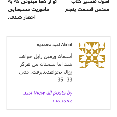
اصول تفسیر کتاب
تو از کجا میدونی که به
مقدس قسمت پنجم
ماموریت مسیحایی
احضار شدی.
About امید محمدیه
آسمان وزمین زايل خواهد
شد اما سخنان من هرگز
زوال نخواهدپذیرفت. متی
33 -35
View all posts by امید
محمدیه →