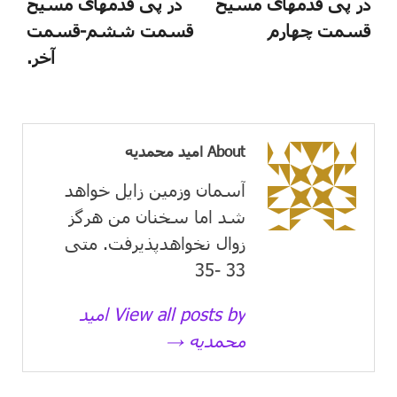
در پی قدمهای مسیح
در پی قدمهای مسیح
قسمت چهارم
قسمت ششم-قسمت
آخر.
About امید محمدیه
آسمان وزمین زايل خواهد
شد اما سخنان من هرگز
زوال نخواهدپذیرفت. متی
33 -35
View all posts by امید
محمدیه →