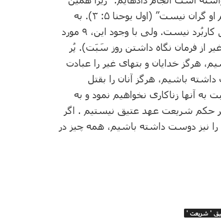
است محبت خدا که احکام او را نگاه داریم و احکام او گران نیست” (اول یوحنا ۵: ۳). به
لحاظ فنی ، حتی ده فرمان نیز برای ایمانداران قابل کاربُرد نیست. ولی با وجود این، ۹ مورد
ر از فرمان نگاه داشتن روز سَبَت). پُر
، هرگز خدایان و بتهای غیر را عبادت
اشته باشیم، هرگز آنان را بقتل
 به آنها زناکاری نخواهیم نمود و به
 زیر حکم شریعت عهد عتیق نیستیم . اگر
ن را نیز دوست داشته باشیم، همه چیز در
یق ' شریعت '