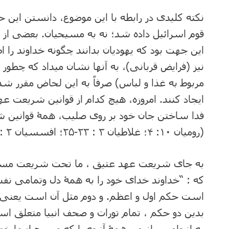
نکته کلیدی در رابطه با این موضوع، دانستن ای
قوم اسرائیل داده شد؛ نه به مسیحیان. بعضی از ق
این جهت بود که یهودیان بدانند چگونه خداوند را 
نیز (فرایض قربانی)، به آنها نشان می⁯داد که چطور 
مربوط به غذا و لباس) صرفاً به این لحاض مقرر شده 
ایجاد کنند. امروزه، هیچ کدام از قوانین شریعت ع
فدا ساختن جان خود بر روی صلیب، همۀ قوانین ش
(رومیان ۱۰: ۴؛ غلاطیان ۳ : ۲۳-۲۵؛ افسسیان ۲ : ۱۵).
که : “خداوند خدای خود را به همۀ دل وتمامی نف
است حکم اول و اعظم. و دوم مثل آن است یعنی 
به انجام رسانیم ، همۀ آنچه را که مسیح از ما خو