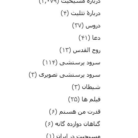
درباره مسیحیت
(۳,۰۷۹)
دربارۀ تثلیث
(۴)
دروس
(۳۷)
دعا
(۴۱)
روح القدس
(۱۳)
سرود پرستشی
(۱۱۴)
سرود پرستشی تصویری
(۳)
شیطان
(۳)
فیلم ها
(۲۵)
قدرت من هستم
(۶)
گناهان دوازده گانه
(۶)
مسیحیت در ایران
(۱)