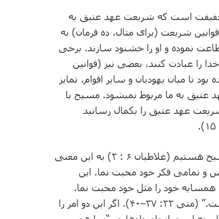
ن حقیقت است که شریعت عهد عتیق به
وانین شریعت (برای مثال، ده فرمان) به
اطاعت نموده و او را خشنود سازند. برخی
خدا را عبادت کنند، بعضی نیز (قوانین
بود تا میان یهودیان و سایر اقوام، تمایز
هد عتیق به ما مربوط نمی⁯شود. مسیح با
ریعت عهد عتیق را بکمال رسانید
به جای شریعت عهد عتیق ، ما تحت شریعت مسیح هستیم (غلاطیان ۶ : ۲) به این معنی
س و تمامی فکر خود محبت نما. این
همسایه خود را مثل خود محبت نما.
بدین دو حکم ، تمام تورات و صحف انبیا متعلق است.” (متی ۲۲: ۳۷–۴۰). اگر این دو امر را
استه است انجام داده⁯ایم. “زیرا همین