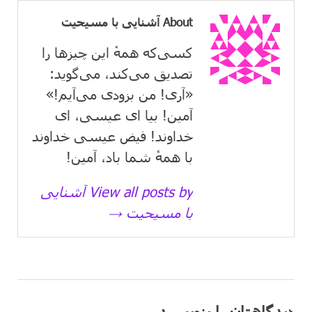
About آشنایی با مسیحیت
کسی‌که همهٔ این چیزها را
تصدیق می‌كند، می‌گوید:
«آری! من بزودی می‌آیم!»
آمین! بیا ای عیسی، ای
خداوند! فیض عیسی خداوند
با همهٔ شما باد، آمین!
View all posts by آشنایی
با مسیحیت →
دیدگاهتان را بنویسید