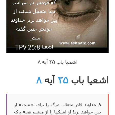
اشعیا باب ۲۵ آیه ۸
اشعیا باب
۲۵
آیه
۸
۸
خداوند قادر متعال، مرگ را برای همیشه از
بین خواهد برد! او اشکها را از چشم همه پاک