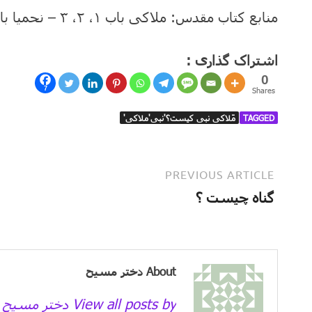
منابع کتاب مقدس: ملاکی باب ۱، ۲، ۳ – نحمیا باب ۱۳
اشتراک گذاری :
0
7
Shares
TAGGED
مَلاکی نبی کیست؟'نبی'ملاکی'
PREVIOUS ARTICLE
گناه چیست ؟
About دختر مسیح
View all posts by دختر مسیح →