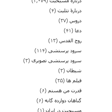
درباره مسیحیت
(۳,۰۷۹)
دربارۀ تثلیث
(۴)
دروس
(۳۷)
دعا
(۴۱)
روح القدس
(۱۳)
سرود پرستشی
(۱۱۴)
سرود پرستشی تصویری
(۳)
شیطان
(۳)
فیلم ها
(۲۵)
قدرت من هستم
(۶)
گناهان دوازده گانه
(۶)
مسیحیت در ایران
(۱)