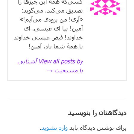
کسی‌که همهٔ این چیزها را
تصدیق می‌كند، می‌گوید:
«آری! من بزودی می‌آیم!»
آمین! بیا ای عیسی، ای
خداوند! فیض عیسی خداوند
با همهٔ شما باد، آمین!
View all posts by آشنایی
با مسیحیت →
دیدگاهتان را بنویسید
برای نوشتن دیدگاه باید
وارد بشوید
.