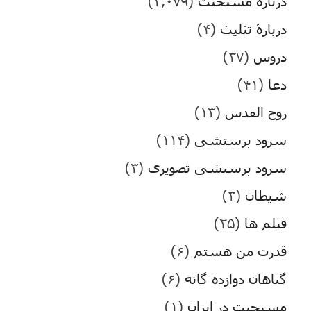
درباره مسیحیت
(۳,۰۷۹)
دربارۀ تثلیث
(۴)
دروس
(۳۷)
دعا
(۴۱)
روح القدس
(۱۳)
سرود پرستشی
(۱۱۴)
سرود پرستشی تصویری
(۳)
شیطان
(۳)
فیلم ها
(۲۵)
قدرت من هستم
(۶)
گناهان دوازده گانه
(۶)
مسیحیت در ایران
(۱)