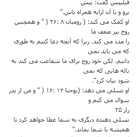
فیلیپس گفت: پیش
برو و با آن ارابه ھمراه باش.”
او کمک می کند: ( رومیان ٨ :٢۶ ( ” و ھمچنین
روح نیز ضعف ما
را مدد می کند، زیرا که آنچه دعا کنیم به طوری
که می باید نمی
دانیم، لکن خود روح برای ما شفاعت می کند به
ناله ھایی که نمی
شود بیان کرد”.
او تسلی می دھد: (یوحنا ١۴ :١۶ ( ” و من از پدر
سوال می کنم و
راز ٢۵
تسلی دھنده دیگری به شما عطا خواھد کرد تا
ھمیشه با شما بماند.”