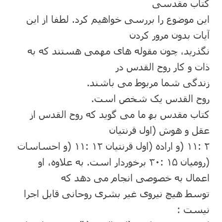
کتاب مقدسی
این موضوع را بررسی خواھیم کرد. لطفا از این
آیات بدون مرور کردن
نگذرید، چون مقوله ھای مھمی ھستند که به
ذات و کار روح القدس در
زندگی شما مربوط می باشند.
روح القدس یک شخص است.
کتاب مقدس بھ ما می گوید که روح القدس از
عقل و ھوش (اول قرنتیان
٢ :١١ (و اراده (اول قرنتیان ١٢ :١١ (و احساسات
(رومیان ١۵ :٣٠ برخوردار است. به علاوه، او
اعمال به خصوصی انجام می دھد که
توسط ھیچ نیروی غیر بشری روحانی قابل اجرا
نیست :