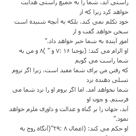
راستی آید، شما را به جمیع راستی ھدایت
خواھد کرد زیرا که از
خود تکلم نمی کند، بلکه به آنچه شنیده است
سخن خواھد گفت و از
امور آینده به شما خبر خواھد داد.”
او الزام می کند: (یوحنا ١۶ :٧ و ” )٨ و من به
شما راست می گویم
که رفتن من برای شما مفید است، زیرا اگر نروم
تسلی دھنده نزد
شما نخواھد آمد. اما اگر بروم او را نزد شما می
فرستم. و چون او
آید، جھان را بر گناه و عدالت و داوری ملزم خواھد
نمود.”
او حکم می کند: (اعمال ٨ :٢٩”(آنگاه روح به