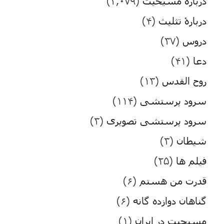
درباره مسیحیت
(۳,۰۷۹)
دربارۀ تثلیث
(۴)
دروس
(۳۷)
دعا
(۴۱)
روح القدس
(۱۳)
سرود پرستشی
(۱۱۴)
سرود پرستشی تصویری
(۳)
شیطان
(۳)
فیلم ها
(۲۵)
قدرت من هستم
(۶)
گناهان دوازده گانه
(۶)
مسیحیت در ایران
(۱)