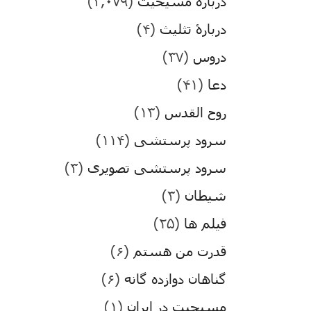
درباره مسیحیت
(۳,۰۷۹)
دربارۀ تثلیث
(۴)
دروس
(۳۷)
دعا
(۴۱)
روح القدس
(۱۳)
سرود پرستشی
(۱۱۴)
سرود پرستشی تصویری
(۳)
شیطان
(۳)
فیلم ها
(۲۵)
قدرت من هستم
(۶)
گناهان دوازده گانه
(۶)
مسیحیت در ایران
(۱)