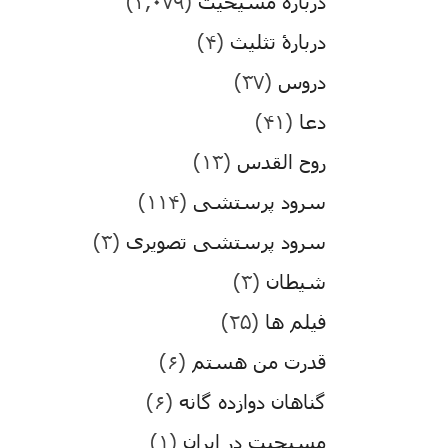
درباره مسیحیت
(۳,۰۷۹)
دربارۀ تثلیث
(۴)
دروس
(۳۷)
دعا
(۴۱)
روح القدس
(۱۳)
سرود پرستشی
(۱۱۴)
سرود پرستشی تصویری
(۳)
شیطان
(۳)
فیلم ها
(۲۵)
قدرت من هستم
(۶)
گناهان دوازده گانه
(۶)
مسیحیت در ایران
(۱)