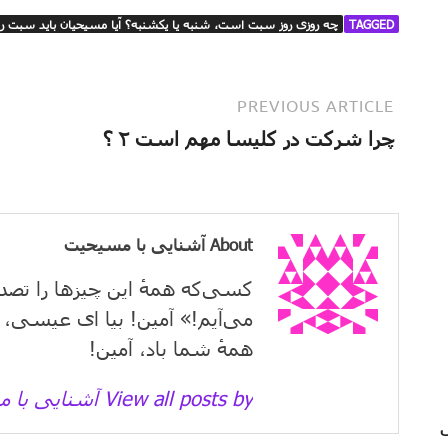
TAGGED
چه روزی روز سبت است، شنبه یا یکشنبه؟ آیا مسیحیان باید سبت را 
PREVIOUS ARTICLE
چرا شرکت در کلیسا مهم است ۲ ؟
About آشنایی با مسیحیت
کسی‌که همهٔ این چیزها را تصد
می‌آیم!» آمین! بیا ای عیسی، 
همهٔ شما باد، آمین!
View all posts by آشنایی با مسیحیت →