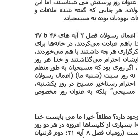
به عنوان روز پرستش می شناسند، اما این
ان، هر جایی که گفته شده ملاقات و
ت یهودیان بوده نه مسیحیان.
مسیحیان اولیه چه روزی در هم جمع می شدند؟ اعمال رسولان فصل ۲ آیه های ۴۶ تا ۴۷
 باهم عبادت می‌کردند، در خانه‌ها برای
گزاری هر چه داشتند با هم می‌خوردند،
یشان احترام می‌گذاشتند و خدا هر روز
. اگر روزی بود که مسیحیان به طور منظم
 نه روز سبت (شنبه ما) (اعمال رسولان
ه ۷؛ اول قرنتیان فصل ۱۶ آیه ۲). به احترام رستاخیز مسیح در روز یکشنبه،
ت مسیحی” بلکه به عنوان روز مخصوص
جود دارد؟ مطلقاً خیر! ما می بایست خدا
بسیاری از کلیساها امروزه در هر دو روز
شنبه و یکشنبه خدمات دارند. در مسیح آزادی است (رومیان فصل ۸ آیه ۲۱؛ دوم قرنتیان