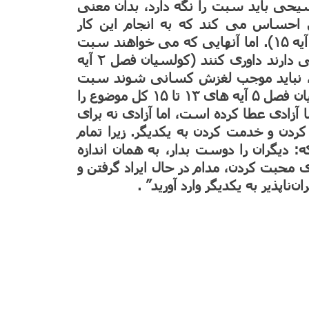
یان فصل ۵ آیه ۱). آیا یک مسیحی باید سبت را نگه دارد، بدان معنی
 احساس می کند که به انجام این کار
هدایت شده، باید انجامش دهد (رومیان فصل ۱۴ آیه ۱۵). اما آنهایی که می خواهند سبت
را نگاه دارند نباید کسانی را که سبت را نگاه نمی دارند داوری کنند (کولسیان فصل ۲ آیه
رند، نباید موجب لغزش کسانی شوند سبت
را نگاه می دارند (اول قرنتیان فصل ۸ آیه ۹). غلاطیان فصل ۵ آیه های ۱۳ تا ۱۵ کل موضوع را
 آزادی عطا کرده است، اما آزادی نه برای
ردن و خدمت کردن به یکدیگر. زیرا تمام
 دیگران را دوست بدار، به همان اندازه
 محبت کردن، مدام در حال ایراد گرفتن و
‌ناپذیر به یکدیگر وارد آورید” .