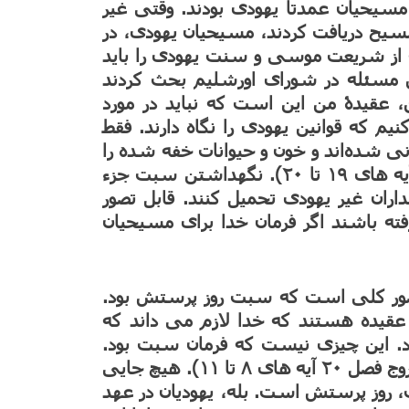
سیحیان عمدتاً یهودی بودند. وقتی غیر
مسیح دریافت کردند، مسیحیان یهودی، در
ه از شریعت موسی و سنت یهودی را باید
ین مسئله در شورای اورشلیم بحث کردند
 بود: “بنابراین، عقیدۀ من این است که نباید در مورد
یم که قوانین یهودی را نگاه دارند. فقط
نی شده‌اند و خون و حیوانات خفه شده را
نخورند و زنا نیز نکنند” (اعمال رسولان فصل ۱۵ آیه های ۱۹ تا ۲۰). نگهداشتن سبت جزء
نداران غیر یهودی تحمیل کنند. قابل تصور
ه باشند اگر فرمان خدا برای مسیحیان
صور کلی است که سبت روز پرستش بود.
 عقیده هستند که خدا لازم می داند که
د. این چیزی نیست که فرمان سبت بود.
فرمان سبت این بود که در روز سبت کار نکنید (خروج فصل ۲۰ آیه های ۸ تا ۱۱). هیچ جایی
، روز پرستش است. بله، یهودیان در عهد