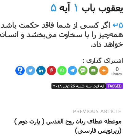
یعقوب باب
۱
آیه
۵
۵↵
اگر کسی از شما فاقد حکمت باشد، آ
همه‌چیز را با سخاوت می‌بخشد و انسان ر
خواهد داد.
اشتراک گذاری :
0
26
Shares
TAGGED
آیه قوت سه شنبه 26 ژوئن ۲۰۱۸
PREVIOUS ARTICLE
⁦⁩موعظه عطای زبان روح القدس⁦⁩ ( پارت دوم )
(زیرنویس فارسی)