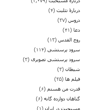
درباره مسیحیت
(۳,۰۷۹)
دربارۀ تثلیث
(۴)
دروس
(۳۷)
دعا
(۴۱)
روح القدس
(۱۳)
سرود پرستشی
(۱۱۴)
سرود پرستشی تصویری
(۳)
شیطان
(۳)
فیلم ها
(۲۵)
قدرت من هستم
(۶)
گناهان دوازده گانه
(۶)
مسیحیت در ایران
(۱)