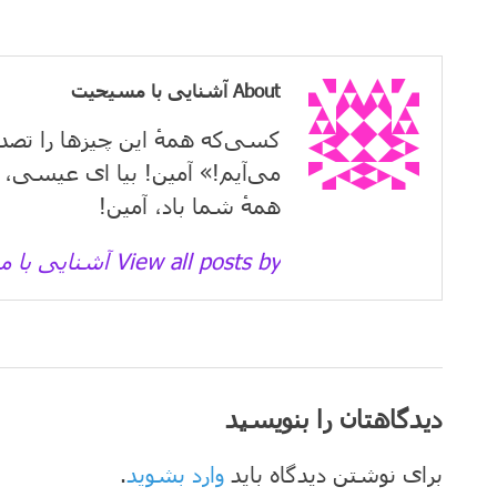
About آشنایی با مسیحیت
کسی‌که همهٔ این چیزها را تصد
می‌آیم!» آمین! بیا ای عیسی، 
همهٔ شما باد، آمین!
View all posts by آشنایی با مسیحیت →
دیدگاهتان را بنویسید
برای نوشتن دیدگاه باید
وارد بشوید
.