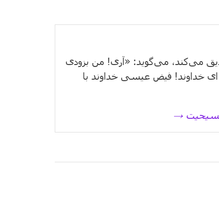
یق می‌كند، می‌گوید: «آری! من بزودی
ای خداوند! فیض عیسی خداوند با