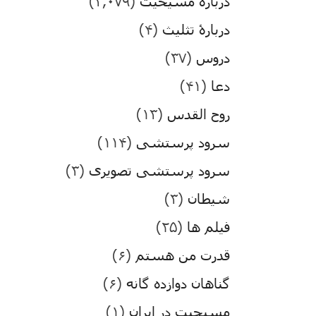
درباره مسیحیت
(۳,۰۷۹)
دربارۀ تثلیث
(۴)
دروس
(۳۷)
دعا
(۴۱)
روح القدس
(۱۳)
سرود پرستشی
(۱۱۴)
سرود پرستشی تصویری
(۳)
شیطان
(۳)
فیلم ها
(۲۵)
قدرت من هستم
(۶)
گناهان دوازده گانه
(۶)
مسیحیت در ایران
(۱)