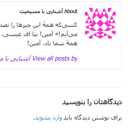
About آشنایی با مسیحیت
کسی‌که همهٔ این چیزها را تصد
می‌آیم!» آمین! بیا ای عیسی، 
همهٔ شما باد، آمین!
View all posts by آشنایی با مسیحیت →
دیدگاهتان را بنویسید
برای نوشتن دیدگاه باید
وارد بشوید
.