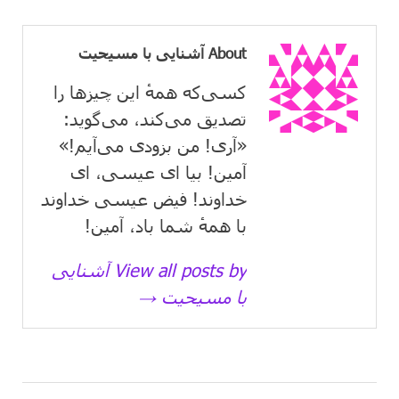
About آشنایی با مسیحیت
کسی‌که همهٔ این چیزها را
تصدیق می‌كند، می‌گوید:
«آری! من بزودی می‌آیم!»
آمین! بیا ای عیسی، ای
خداوند! فیض عیسی خداوند
با همهٔ شما باد، آمین!
View all posts by آشنایی
با مسیحیت →