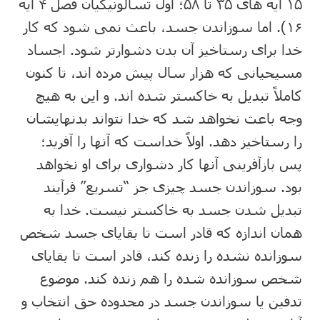
۱۵ آیه های ۳۵ تا ۵۸؛ اول تسالونیکیان فصل ۴ آیه
۱۶). اما سوزاندن جسد، باعث نمی شود که کار
خدا برای رستاخیز آن بدن دشوارتر شود. اجساد
مسیحیانی که هزار سال پیش مرده اند، تا کنون
کاملاً تبدیل به خاکستر شده اند. و این به هیچ
وجه باعث نخواهد شد که خدا نتواند بدنهایشان
را رستاخیز دهد. اولاً خداست که آنها را آفرید؛
پس بازآفرینی آنها کار دشواری برای او نخواهد
بود. سوزاندن جسد چیزی جز “تسریع” فرآیند
تبدیل شدن جسد به خاکستر نیست. خدا به
همان اندازه که قادر است تا بقایای جسد شخص
سوزانده نشده را زنده کند، قادر است تا بقایای
شخص سوزانده شده را هم زنده کند. موضوع
تدفین یا سوزاندن جسد در محدوده حق انتخاب و