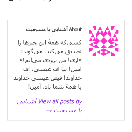
About آشنایی با مسیحیت
کسی‌که همهٔ این چیزها را
تصدیق می‌كند، می‌گوید:
«آری! من بزودی می‌آیم!»
آمین! بیا ای عیسی، ای
خداوند! فیض عیسی خداوند
با همهٔ شما باد، آمین!
View all posts by آشنایی
با مسیحیت →