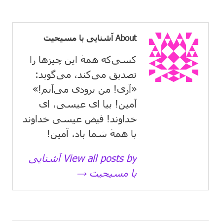
About آشنایی با مسیحیت
کسی‌که همهٔ این چیزها را
تصدیق می‌كند، می‌گوید:
«آری! من بزودی می‌آیم!»
آمین! بیا ای عیسی، ای
خداوند! فیض عیسی خداوند
با همهٔ شما باد، آمین!
View all posts by آشنایی
با مسیحیت →