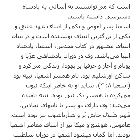
است که می‌توانستند به آسانی به پادشاه
دسترسی داشته باشند.
اشعیا پسر آموص و یکی از انبیای عهد عتیق و
یکی از بزرگترین انبیای نویسنده است و در میان
انبیای مشهور در کتاب مقدس، اشعیا، پادشاه
انبیا می‌باشد. وی در دوران پادشاهی عزّیا و
یوتام و آحاز و حزقیا بر یهودا، زندگی می‌کرد و
ساکن اورشلیم بود. نام همسر اشعیا، نبیه بود
(اشعیا ۸: ۳)، شاید او به خاطر اینکه نبوت
می‌کرده یا همسر یک نبی بوده، نبیه نامیده
می‌شد؛ وی دارای دو پسر با نامهای نمادین،
مَهیر شَلال حاش بَز و شآریاشوب نیز بوده است.
عاموس، هوشع و میکا نیز از انبیای معاصر اشعیا
بودند. اما گمان میشود اشعیا در دوران سلطنت