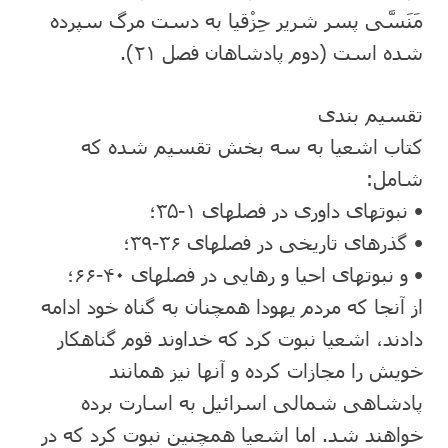
مَنَسَّی‌ پسر شریر حِزْقیا به دست مرگ سپرده
شده است (دوم پادشاهان فصل ۲۱).
تقسیم بندی
کتاب اشعیا به سه بخش تقسیم شده که
شامل:
• نبوتهای داوری در فصلهای ۱-۳۵؛
• گذرهای تاریخی در فصلهای ۳۶-۳۹؛
• و نبوتهای احیا و رهایی در فصلهای ۴۰-۶۶؛
از آنجا که مردم یهودا همچنان به گناه خود ادامه
دادند، اشعیا نبوت کرد که خداوند قوم گناهکار
خویش را مجازات کرده و آنها نیز همانند
پادشاهی شمالی اسرائیل به اسارت برده
خواهند شد. اما اشعیا همچنین نبوت کرد که در