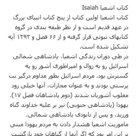
کتاب اشعیا Isaiah
کتاب اشعیا اولین کتاب از پنج کتاب انبیای بزرگ
در عهد قدیم است و از نظر طبقه بندی در گروه
کتابهای نبوتی قرار گرفته و از ۶۶ فصل و ۱۲۹۲ آیه
تشکیل شده است.
در طی دوران زندگی اشعیا، پادشاهی شمالی
اسرائیل رو به زوال و امپراطوری آشور رو به
گسترش بود. مردم اسرائیل بطور مداوم درگیر بت
پرستی بودند و به عنوان مجازات، آنها خیلی زود
مغلوب آشوریان شدند (دوم پادشاهان فصل ۱۷).
یهودا (پادشاهی جنوبی) نیز بر علیه خداوند گناه
ورزید، و پس از نابودی پادشاهی شمالی،
ماموریت اشعیا هشدار دادن به مردم یهودا مبنی
بر این امر بود که اگر آنها از گناهان خود بازگشت