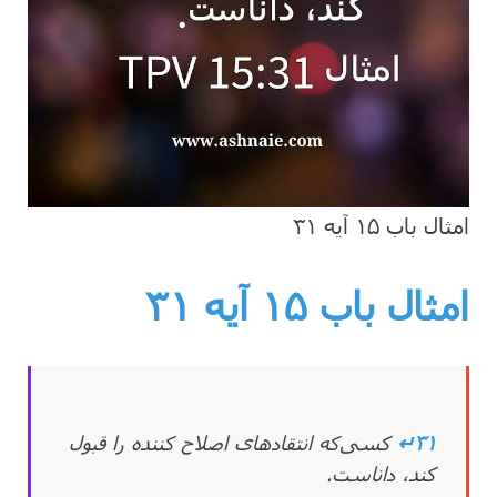
امثال باب ۱۵ آیه ۳۱
امثال باب ۱۵
آیه ۳۱
۳۱↵
کسی‌که انتقادهای اصلاح کننده را قبول
کند، داناست.