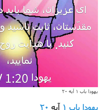
یهودا باب ۱ آیه ۲۰
یهودا باب ۱
آیه
۲۰