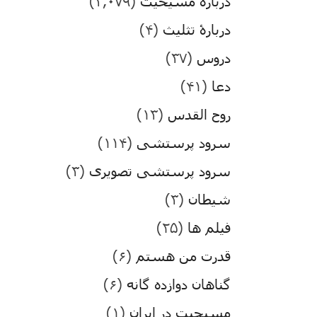
درباره مسیحیت
(۳,۰۷۹)
دربارۀ تثلیث
(۴)
دروس
(۳۷)
دعا
(۴۱)
روح القدس
(۱۳)
سرود پرستشی
(۱۱۴)
سرود پرستشی تصویری
(۳)
شیطان
(۳)
فیلم ها
(۲۵)
قدرت من هستم
(۶)
گناهان دوازده گانه
(۶)
مسیحیت در ایران
(۱)