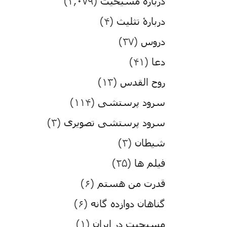
درباره مسیحیت
(۳,۰۷۹)
دربارۀ تثلیث
(۴)
دروس
(۳۷)
دعا
(۴۱)
روح القدس
(۱۳)
سرود پرستشی
(۱۱۴)
سرود پرستشی تصویری
(۳)
شیطان
(۳)
فیلم ها
(۲۵)
قدرت من هستم
(۶)
گناهان دوازده گانه
(۶)
مسیحیت در ایران
(۱)