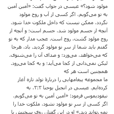
مولود شود؟» عیسی در جواب گفت: «آمین آمین
به تو می‌گویم، اگر کسی از آب و روح مولود
نگردد، ممکن نیست که داخل ملکوت خدا شود.
آنچه از جسم مولود شد، جسم است؛ و آنچه از
روح مولود گشت، روح است. عجب مدار که به تو
گفتم باید شما از سرِ نو مولود گردید. باد، هرجا
که می‌خواهد، می‌وزد؛ و صدای آن را می‌شنوی.
لیکن نمی‌دانی از کجا می‌آید؛ و به کجا می‌رود.
همچنین است هر که
ما مجموعه پیغامهایی را دربارۀ تولد تازه آغاز
کرده‌ایم. عیسی در انجیل یوحنا ۳:۳، به
نیقودیموس فرمود: «آمین آمین به تو می‌گویم،
اگر کسی از سرِ نو مولود نشود، ملکوت خدا را
نمی‌تواند دید.» او در این گفتار، روی سخنش با