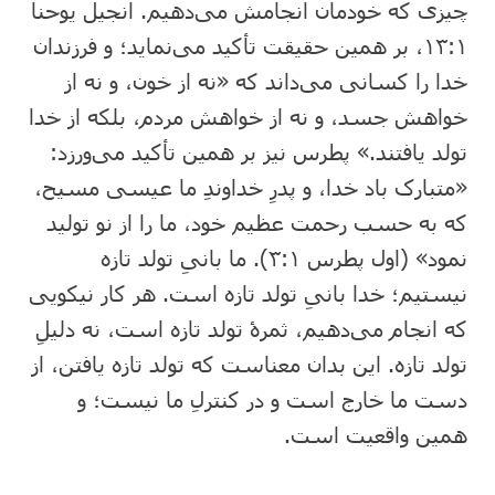
چیزی که خودمان انجامش می‌دهیم. انجیل یوحنا
۱:‏۱۳، بر همین حقیقت تأکید می‌نماید؛ و فرزندان
خدا را کسانی می‌داند که «نه از خون، و نه از
خواهش جسد، و نه از خواهش مردم، بلکه از خدا
تولد یافتند.» پطرس نیز بر همین تأکید می‌ورزد:
«متبارک باد خدا، و پدرِ خداوندِ ما عیسی مسیح،
که به حسب رحمت عظیم خود، ما را از نو تولید
نمود» (اول پطرس ۱:‏۳). ما بانیِ تولد تازه
نیستیم؛ خدا بانیِ تولد تازه است. هر کار نیکویی
که انجام می‌دهیم، ثمرۀ تولد تازه است، نه دلیلِ
تولد تازه. این بدان معناست که تولد تازه یافتن، از
دست ما خارج است و در کنترلِ ما نیست؛ و
همین واقعیت است.