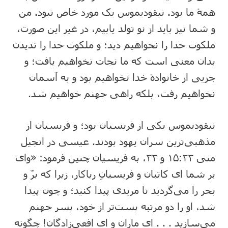
همۀ ما بود. نیقودیموس یک مورد خاص نبود. من
و شما نیز باید از نو تولد یابیم، در غیر این صورت،
ملکوت خدا را نخواهیم دید؛ و ملکوت خدا را ندیدن
بدان معنی است که ما نجات نخواهیم یافت؛ و
جزیی از خانوادۀ خدا نخواهیم بود و به آسمان
نخواهیم رفت، بلکه راهی جهنم خواهیم شد.
نیقودیموس یکی از فریسیان بود؛ و فریسیان از
مذهبی‌ترین سران یهود بودند. عیسی در انجیل
متی ۲۳:‏۱۵ و ۳۳، به فریسیان چنین فرمود: «وای
بر شما ای کاتبان و فریسیانِ ریاکار، زیرا که برّ و
بحر را می‌گردید تا مریدی پیدا کنید؛ و چون پیدا
شد، او را دو مرتبه پست‌تر از خود، پسر جهنم
می‌سازید . . . ای ماران و ای افعی‌زادگان! چگونه