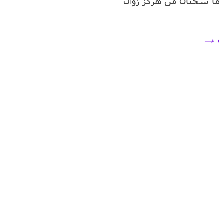
ا سخنان من هرگز زوال