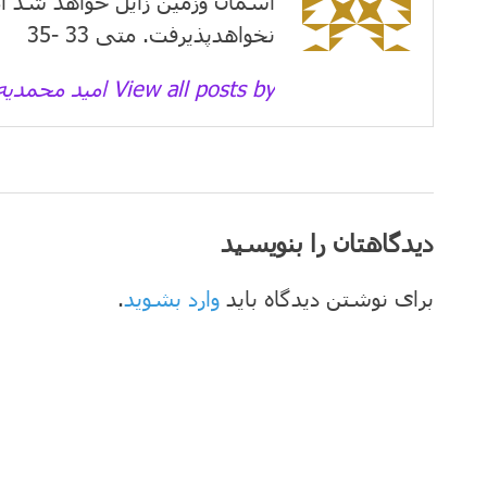
آسمان وزمین زايل خواهد شد ام
نخواهدپذیرفت. متی 33 -35
View all posts by امید محمدیه →
دیدگاهتان را بنویسید
برای نوشتن دیدگاه باید
وارد بشوید
.