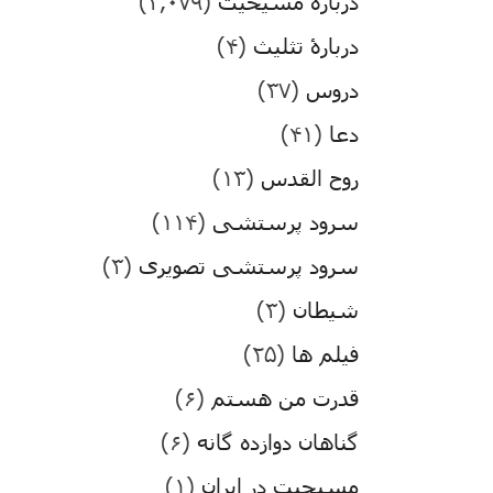
درباره مسیحیت
(۳,۰۷۹)
دربارۀ تثلیث
(۴)
دروس
(۳۷)
دعا
(۴۱)
روح القدس
(۱۳)
سرود پرستشی
(۱۱۴)
سرود پرستشی تصویری
(۳)
شیطان
(۳)
فیلم ها
(۲۵)
قدرت من هستم
(۶)
گناهان دوازده گانه
(۶)
مسیحیت در ایران
(۱)