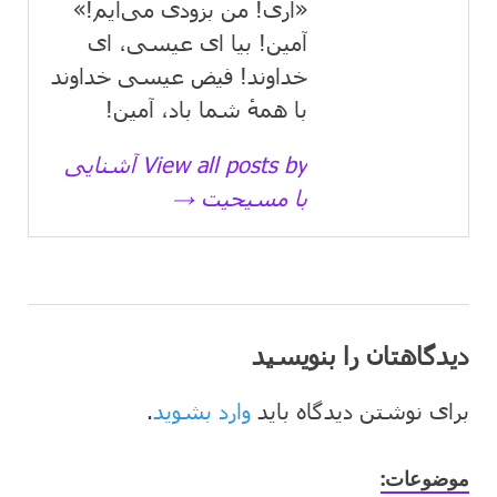
«آری! من بزودی می‌آیم!»
آمین! بیا ای عیسی، ای
خداوند! فیض عیسی خداوند
با همهٔ شما باد، آمین!
View all posts by آشنایی
با مسیحیت →
دیدگاهتان را بنویسید
برای نوشتن دیدگاه باید
وارد بشوید
.
موضوعات: