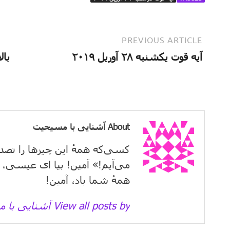
PREVIOUS ARTICLE
آیه قوت یکشنبه ۲۸ آوریل ۲۰۱۹
بال
About آشنایی با مسیحیت
کسی‌که همهٔ این چیزها را تصد
می‌آیم!» آمین! بیا ای عیسی، 
همهٔ شما باد، آمین!
View all posts by آشنایی با مسیحیت →