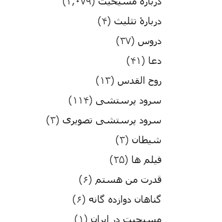
درباره مسیحیت
(۳,۰۷۹)
دربارۀ تثلیث
(۴)
دروس
(۳۷)
دعا
(۴۱)
روح القدس
(۱۳)
سرود پرستشی
(۱۱۴)
سرود پرستشی تصویری
(۳)
شیطان
(۳)
فیلم ها
(۲۵)
قدرت من هستم
(۶)
گناهان دوازده گانه
(۶)
مسیحیت در ایران
(۱)