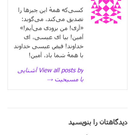
کسی‌که همهٔ این چیزها را
تصدیق می‌كند، می‌گوید:
«آری! من بزودی می‌آیم!»
آمین! بیا ای عیسی، ای
خداوند! فیض عیسی خداوند
با همهٔ شما باد، آمین!
View all posts by آشنایی
با مسیحیت →
دیدگاهتان را بنویسید