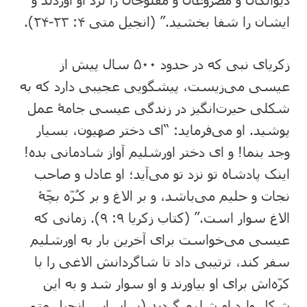
ایشان را شفا بخشید.” (انجیل متی ۴: ‏۲۳-‏۲۴).
زکریای نبی که در حدود ۵۰۰ سال پیش از
عیسی می‌زیست، پیشگویی عجیبی دارد که به
شکلی حیرت‌انگیز در زندگی عیسی جامۀ عمل
پوشید. او می‌فرماید: “ای دختر صهیون، بسیار
وجد بنما! و ای دختر اورشلیم آواز شادمانی بده!
اینک پادشاه تو نزد تو می‌آید؛ او عادل و صاحب
نجات و حلیم می‌باشد، و بر الاغ و بر کـُرّه بچّۀ
الاغ سوار است.” (کتاب زکریا ۹: ‏۹). زمانی که
عیسی می‌خواست برای آخرین بار به اورشلیم
سفر کند، ترتیبی داد تا شاگردانش الاغی را با
کرّه‌‌اش برای او بیاورند و او سوار شد و به این
شکل وارد اورشلیم گردید (بر اساس انجیل متی