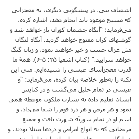
اشعیای نبی، در پیشگویی دیگری، به معجزاتی
که مسیح موعود باید انجام دهد، اشاره کرده،
می‌فرماید: “آنگاه چشمان کوران باز خواهد شد و
گوشهای کران مفتوح خواهد گردید. آنگاه لنگان
مثل غزال جست و خیز خواهند نمود، و زبان گنگ
خواهد سرایید.” (کتاب اشعیا ۳۵: ‏۵-‏۶). همۀ ما
قدرت معجزآسای عیسی را شنیده‌ایم. متی این
نکته را به‌طور خلاصه بیان کرده، می‌فرماید: “و
عیسی در تمام جلیل می‌گشت و در کنایس
ایشان تعلیم داده به بشارت ملکوت موعظه همی
نمود و هر مرض و هر درد قوم را شفا می‌داد. و
اسم او در تمام سوریّه شهرت یافت و جمیع
مریضانی که به انواع امراض و دردها مبتلا بودند، و
دیوانگان و مصروعان و مفلوجان را نزد او آوردند و