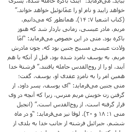
بیاید. می‌فرماید: “اینک باکره حامله شده، پسری
خواهد زایید و نام او را عمّانوئیل خواهد خواند.”
(کتاب اشعیا ۷: ‏۱۴). همانطور که می‌دانیم،
مریم، مادر عیسی، زمانی باردار شد که هنوز
باکره بود. متی در این خصوص می‌فرماید: “امّا
ولادت عیسی مسیح چنین بود که، چون مادرش
مریم، به یوسف نامزد شده بود، قبل از آنکه با هم
آیند، او را از روح‌القدس حامله یافتند.” فرشتۀ خدا
همین امر را به نامزدِ عقدی او، یوسف، گفت؛
متی چنین می‌فرماید: “ای یوسف، پسر داود، از
گرفتن زن خویش مریم مترس، زیرا که آنچه در وی
قرار گرفته است، از روح‌القدس است.” (انجیل
متی ۱: ‏۱۸ و ۲۰). لوقا نیز می‌فرماید: “و در ماه
ششم، جبرائیل فرشته از جانب خدا به بلدی از