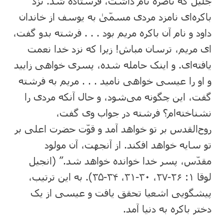
جلیل که ناصره نام داشت، فرستاده شد. نزد
باکره‌ای نامزد مردی مسمّیٰ به یوسف از خاندان
داود و نام آن باکره مریم بود . . . فرشته بدو گفت،
ای مریم، ترسان مباش! زیرا که نزد خدا نعمت
یافته‌ای. و اینک حامله شده، پسری خواهی زایید
و او را عیسی خواهی نامید . . . مریم به فرشته
گفت، این چگونه می‌شود، و حال آنکه مردی را
نشناخته‌ام؟ فرشته در جواب وی گفت،
روح‌القدس بر تو خواهد آمد و قوّت حضرت اعلی بر
تو سایه خواهد افکند. از آنجهت، آن مولود
مقدّس، پسر خدا خوانده خواهد شد.” (انجیل
لوقا ۱: ‏۲۶-‏۲۷، ۳۰-‏۳۱، ۳۴-‏۳۵). به این ترتیب،
پیشگویی اشعیا تحقق یافت و عیسی از یک
دختر باکره به دنیا آمد.