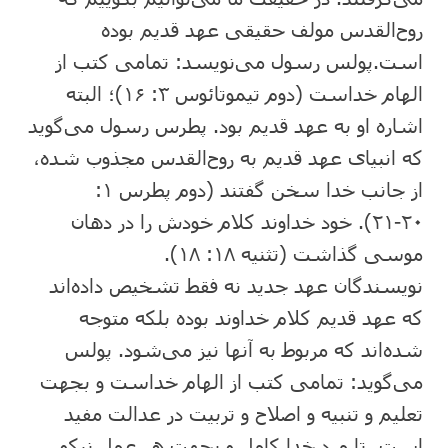
روح‌القدس مولف حقیقی عهد قدیم بوده
است.پولس رسول می‌نویسد: تمامی کتب از
الهام خداست (دوم تیموتائوس ۳: ۱۶)؛ البته
اشاره او به عهد قدیم بود. پطرس رسول می‌گوید
که انبیای عهد قدیم به روح‌القدس مجذوب شده،
از جانب خدا سخن گفتند (دوم پطرس ۱:
۲۰-۲۱). خود خداوند کلام خودش را در دهان
موسی گذاشت (تثنیه ۱۸: ۱۸).
نویسندگان عهد جدید نه فقط تشخیص داده‌اند
که عهد قدیم کلام خداوند بوده بلکه متوجه
شده‌اند که مربوط به آنها نیز می‌شود. پولس
می‌گوید: تمامی کتب از الهام خداست و بجهت
تعلیم و تنبیه و اصلاح و تربیت در عدالت مفید
است، تا مرد خدا کامل و بجهت هر عمل نیکو