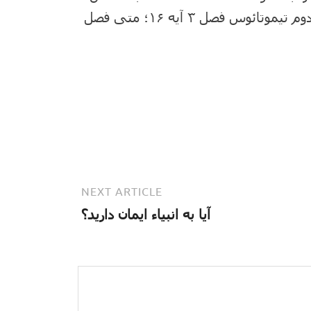
کلام خداست و ما می توانیم به آن اعتماد کنیم (دوم تیموتائوس فصل ۳ آیه ۱۶؛ متی فصل
NEXT ARTICLE
آیا به انبیاء ایمان دارید؟