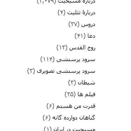
درباره مسیحیت
(۳,۰۷۹)
دربارۀ تثلیث
(۴)
دروس
(۳۷)
دعا
(۴۱)
روح القدس
(۱۳)
سرود پرستشی
(۱۱۴)
سرود پرستشی تصویری
(۳)
شیطان
(۳)
فیلم ها
(۲۵)
قدرت من هستم
(۶)
گناهان دوازده گانه
(۶)
مسیحیت در ایران
(۱)