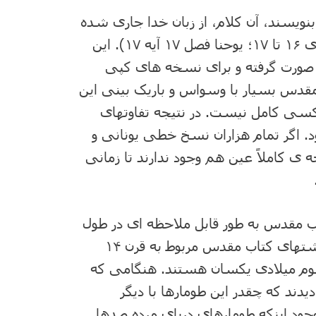
 بنویسند، آن کلام، از زبان خدا جاری شده
بود و بدون خطا بود (دوم تیموتائوس فصل ۳ آیه های ۱۶ تا ۱۷؛ یوحنا فصل ۱۷ آیه ۱۷). این
 صورت گرفته و برای نسخه های کپی
قدس بسیار با وسواس و باریک بینی این
یچ کسی کامل نیست. در نتیجه تفاوتهای
. اگر تمام هزاران نسخ خطی یونانی و
 ی کاملاً عین هم وجود ندارند تا زمانی
ب مقدس به طور قابل ملاحظه ای در طول
قرون متمادی به خوبی نگهداری شده است. رونوشتهای کتاب مقدس مربوط به قرن ۱۴
 سوم میلادی یکسان هستند. هنگامی که
د که چقدر این طومارها با دیگر
ود اینکه طومارهای دریای مرده صدها