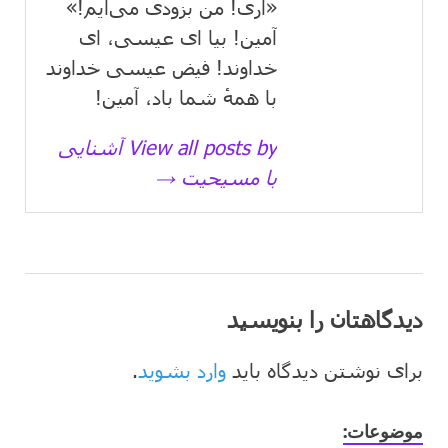
«آری! من بزودی می‌آیم!»
آمین! بیا ای عیسی، ای
خداوند! فیض عیسی خداوند
با همهٔ شما باد، آمین!
View all posts by آشنایی
با مسیحیت →
دیدگاهتان را بنویسید
برای نوشتن دیدگاه باید
وارد بشوید
.
موضوعات: