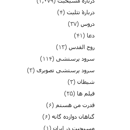
درباره مسیحیت
(۳,۰۷۹)
دربارۀ تثلیث
(۴)
دروس
(۳۷)
دعا
(۴۱)
روح القدس
(۱۳)
سرود پرستشی
(۱۱۴)
سرود پرستشی تصویری
(۳)
شیطان
(۳)
فیلم ها
(۲۵)
قدرت من هستم
(۶)
گناهان دوازده گانه
(۶)
مسیحیت در ایران
(۱)