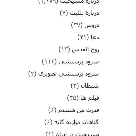
درباره مسیحیت
(۳,۰۷۹)
دربارۀ تثلیث
(۴)
دروس
(۳۷)
دعا
(۴۱)
روح القدس
(۱۳)
سرود پرستشی
(۱۱۴)
سرود پرستشی تصویری
(۳)
شیطان
(۳)
فیلم ها
(۲۵)
قدرت من هستم
(۶)
گناهان دوازده گانه
(۶)
مسیحیت در ایران
(۱)