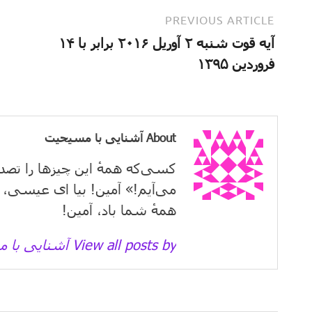
PREVIOUS ARTICLE
آیه قوت شنبه ۲ آوریل ۲۰۱۶ برابر با ۱۴
فروردین ۱۳۹۵
About آشنایی با مسیحیت
کسی‌که همهٔ این چیزها را تصد
می‌آیم!» آمین! بیا ای عیسی، 
همهٔ شما باد، آمین!
View all posts by آشنایی با مسیحیت →