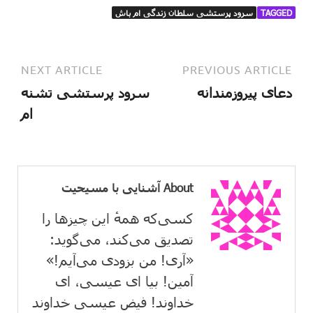
TAGGED
سرود پرستشی سلطان زندگی ام باش
NEXT ARTICLE
PREVIOUS ARTICLE
دعای پیروزمندانه
سرود پرستشی تشنه
ام
About آشنایی با مسیحیت
کسی‌که همهٔ این چیزها را
تصدیق می‌كند، می‌گوید:
«آری! من بزودی می‌آیم!»
آمین! بیا ای عیسی، ای
خداوند! فیض عیسی خداوند