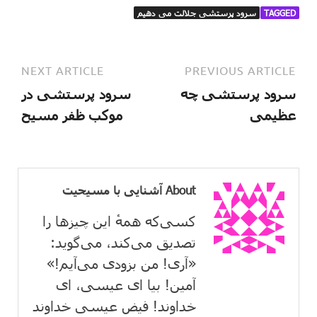
TAGGED
سرود پرستشی جلالت می دهیم
NEXT ARTICLE
PREVIOUS ARTICLE
سرود پرستشی چه
سرود پرستشی در
عظیمی
موکب ظفر مسیح
About آشنایی با مسیحیت
کسی‌که همهٔ این چیزها را
تصدیق می‌كند، می‌گوید:
«آری! من بزودی می‌آیم!»
آمین! بیا ای عیسی، ای
خداوند! فیض عیسی خداوند