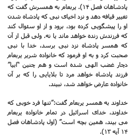
پادشاهان فصل ۱۴). یربعام به همسرش گفت که
تغییر قیافه دهد و نزد اخیای نبی که پادشاه شدن
او را پیشگویی کرده بود، برود و از او سئوال کند
که فرزندش زنده خواهد ماند یا نه. ولی قبل از آن
که همسر پادشاه نزد نبی برسد، خدا با نبی
صحبت کرد و به او فرمود که خانواده شریر یربعام
دچار غضب الهی شده است و هم چنین “ابیا”
فرزند پادشاه خواهد مرد تا بلایایی را که بر آن
خانواده عارض خواهد شد، نبیند.
خداوند به همسر یربعام گفت:”تنها فرد خوبی که
خداوند، خدای اسرائیل در تمام خانواده یربعام
می بیند، همین بچه است” (اول پادشاهان فصل
۱۴ آیه ۱۳).