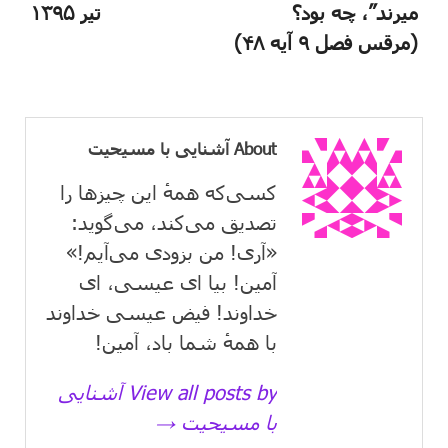
میرند”، چه بود؟
تیر ۱۳۹۵
(مرقس فصل ۹ آیه ۴۸)
About آشنایی با مسیحیت
کسی‌که همهٔ این چیزها را
تصدیق می‌كند، می‌گوید:
«آری! من بزودی می‌آیم!»
آمین! بیا ای عیسی، ای
خداوند! فیض عیسی خداوند
با همهٔ شما باد، آمین!
View all posts by آشنایی
با مسیحیت →