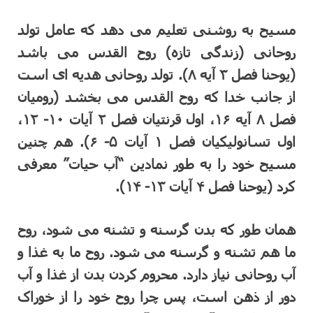
مسیح به روشنی تعلیم می دهد که عامل تولد
روحانی (زندگی تازه) روح القدس می باشد
(یوحنا فصل ۳ آیه ۸). تولد روحانی هدیه ای است
از جانب خدا که روح القدس می بخشد (رومیان
فصل ۸ آیه ۱۶، اول قرنتیان فصل ۲ آیات ۱۰- ۱۲،
اول تسانولیکیان فصل ۱ آیات ۵- ۶). هم چنین
مسیح خود را به طور نمادین “آب حیات” معرفی
کرد (یوحنا فصل ۴ آیات ۱۳- ۱۴).
همان طور که بدن گرسنه و تشنه می شود، روح
ما هم تشنه و گرسنه می شود. روح ما به غذا و
آب روحانی نیاز دارد. محروم کردن بدن از غذا و آب
دور از ذهن است، پس چرا روح خود را از خوراک