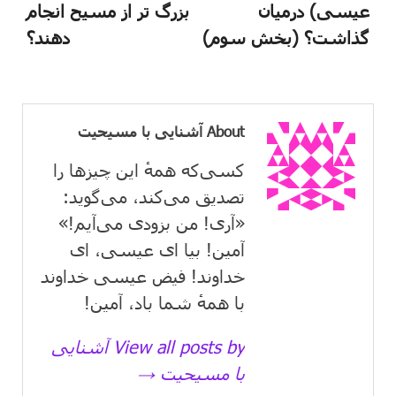
عیسی) درمیان
بزرگ تر از مسیح انجام
گذاشت؟ (بخش سوم)
دهند؟
About آشنایی با مسیحیت
کسی‌که همهٔ این چیزها را
تصدیق می‌كند، می‌گوید:
«آری! من بزودی می‌آیم!»
آمین! بیا ای عیسی، ای
خداوند! فیض عیسی خداوند
با همهٔ شما باد، آمین!
View all posts by آشنایی
با مسیحیت →