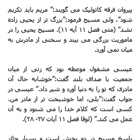
پیروان فرقه کاتولیک می گویند:” مریم باید تکریم
شود”، ولی مسیح فرمود:”بزرگ تر از یحیی زاده
نشد” (متی فصل ۱۱ آیه ۱۱). مسیح یحیی را در
ماموریت بزرگی می بیند و سخنی از مادرش به
میان نمی آورد.
عیسی مشغول موعظه بود که زنی از میان
جمعیت با صدای بلند گفت:”خوشابه حال آن
مادری که تو را به دنیا آورد و شیر داد.” عیسی در
جواب گفت:”بلی، اما خوشبخت تر از مادر من،
کسی است که کلام خدا را می شنود و به آن
عمل می کند.” (لوقا فصل ۱۱ آیات ۲۷- ۲۸).
پاسخ مسیح در دو بخش است و بسیار حائز