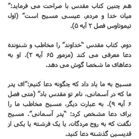
هم چنین کتاب مقدس با صراحت می فرماید:”
میان خدا و مردم، عیسی مسیح است” (اول
تیموتاوس فصل ۲ آیه ۵).
دوم. کتاب مقدس “خداوند” را مخاطب و شنونده
دعا معرفی می کند (مزمور ۶۵ آیه ۲). او به
دعاهای ما شخصا گوش می دهد.
مسیح به ما یاد داد که چگونه دعا کنیم:”ای پدر
ما که در آسمانی، نام تو مقدس باد” (متی فصل
۶ آیه ۹). به عبارت دیگر، مسیح مخاطب ما را
برای دعا مشخص کرد: “پدر آسمانی”. مسیح
نگفت که به روح مردگان، یا یک فرشته یا یکی از
قدیسین گذشته دعا کنید.