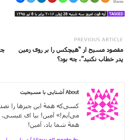
Shares
TAGGED
آیه قوت امروز سه شنبه 28 ژوئن ۲۰۱۶ برابر با 8 تیر ۱۳۹۵
PREVIOUS ARTICLE
مقصود مسیح از “هیچکس را بر روی زمین
چر
پدر خطاب نکنید”، چه بود؟
About آشنایی با مسیحیت
کسی‌که همهٔ این چیزها را تصد
می‌آیم!» آمین! بیا ای عیسی، 
همهٔ شما باد، آمین!
View all posts by آشنایی با مسیحیت →