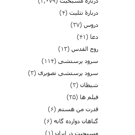
درباره مسیحیت
(۳,۰۷۹)
دربارۀ تثلیث
(۴)
دروس
(۳۷)
دعا
(۴۱)
روح القدس
(۱۳)
سرود پرستشی
(۱۱۴)
سرود پرستشی تصویری
(۳)
شیطان
(۳)
فیلم ها
(۲۵)
قدرت من هستم
(۶)
گناهان دوازده گانه
(۶)
مسیحیت در ایران
(۱)