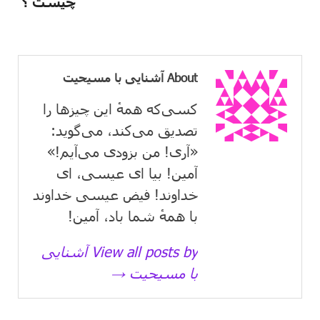
چیست ؟
About آشنایی با مسیحیت
کسی‌که همهٔ این چیزها را
تصدیق می‌كند، می‌گوید:
«آری! من بزودی می‌آیم!»
آمین! بیا ای عیسی، ای
خداوند! فیض عیسی خداوند
با همهٔ شما باد، آمین!
View all posts by آشنایی
با مسیحیت →