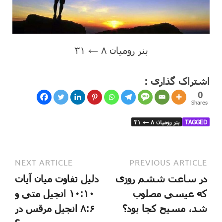
بنر رومیان ۸ ← ۳۱
اشتراک گذاری :
0
Shares
TAGGED
بنر رومیان ۸ ← ۳۱
NEXT ARTICLE
PREVIOUS ARTICLE
در ساعت ششم روزی
دلیل تفاوت میان آیات
که عیسی مصلوب
١٠:١٠ انجیل متی و
شد، مسیح کجا بود؟
٨:۶ انجیل مرقس در