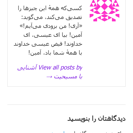
کسی‌که همهٔ این چیزها را
تصدیق می‌كند، می‌گوید:
«آری! من بزودی می‌آیم!»
آمین! بیا ای عیسی، ای
خداوند! فیض عیسی خداوند
با همهٔ شما باد، آمین!
View all posts by آشنایی
با مسیحیت →
دیدگاهتان را بنویسید