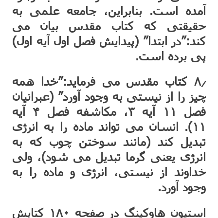
آمده است. بنابراین، جامعه علمی به
حقیقتی که کتاب مقدس بیان می
کند:”در ابتدا” (پیدایش فصل اول آیه اول)
پی برده است.
۸٫ کتاب مقدس می فرماید:”خدا همه
چیز را از نیستی به وجود آورد” (عبرانیان
فصل ۱۱ آیه ۳، مکاشفه فصل ۴ آیه
۱۱). انسان می تواند ماده را به انرژی
تبدیل کند (مانند سوختن چوب که به
انرژی یعنی گرما تبدیل می شود)، ولی
خداوند از نیستی، انرژی و ماده را به
وجود آورد.
استیون هاوکینگ در صفحه ۱۸۰ کتابش