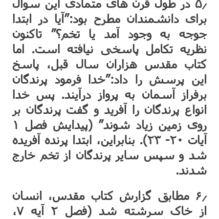
۵٫ در طول قرن های متمادی این سوال
برای دانشمندان مطرح بود:”آیا در ابتدا
جوجه به وجود آمد یا تخم؟” تاکنون
نظریه تکامل پاسخی نیافته است. اما
کتاب مقدس هزاران سال قبل، پاسخ
این پرسش را داد:”خدا فرمود پرندگان
برفراز آسمان به پرواز درآیند. پس خدا
انواع پرندگان را آفرید و گفت پرندگان بر
روی زمین زیاد شوند” (پیدایش فصل ۱
آیات ۲۰- ۲۳). بنابراین، ابتدا پرنده آفریده
شد و سپس سایر پرندگان از تخم خارج
شدند.
۶٫ مطابق گزارش کتاب مقدس، انسان
از خاک سرشته شد (فصل ۲ آیه ۷،