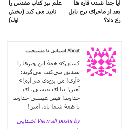
آیا جدا شدن قاره ها
علم نیز کتاب مقدس را
بعد از ماجرای برج بابل
تایید می کند (بخش
رخ داد؟
اول)
About آشنایی با مسیحیت
کسی‌که همهٔ این چیزها را
تصدیق می‌كند، می‌گوید:
«آری! من بزودی می‌آیم!»
آمین! بیا ای عیسی، ای
خداوند! فیض عیسی خداوند
با همهٔ شما باد، آمین!
View all posts by آشنایی