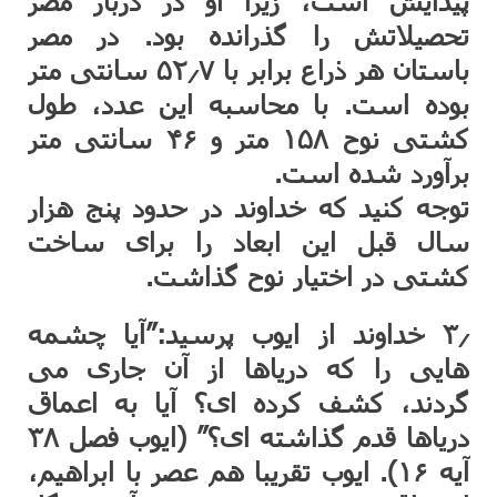
پیدایش است، زیرا او در دربار مصر
تحصیلاتش را گذرانده بود. در مصر
باستان هر ذراع برابر با ۵۲٫۷ سانتی متر
بوده است. با محاسبه این عدد، طول
کشتی نوح ۱۵۸ متر و ۴۶ سانتی متر
برآورد شده است.
توجه کنید که خداوند در حدود پنج هزار
سال قبل این ابعاد را برای ساخت
کشتی در اختیار نوح گذاشت.
۳٫ خداوند از ایوب پرسید:”آیا چشمه
هایی را که دریاها از آن جاری می
گردند، کشف کرده ای؟ آیا به اعماق
دریاها قدم گذاشته ای؟” (ایوب فصل ۳۸
آیه ۱۶). ایوب تقریبا هم عصر با ابراهیم،