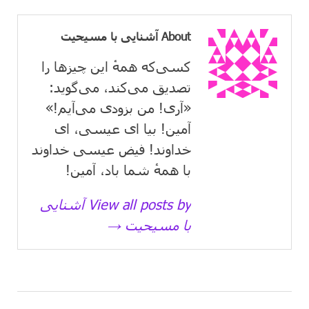
About آشنایی با مسیحیت
کسی‌که همهٔ این چیزها را
تصدیق می‌كند، می‌گوید:
«آری! من بزودی می‌آیم!»
آمین! بیا ای عیسی، ای
خداوند! فیض عیسی خداوند
با همهٔ شما باد، آمین!
View all posts by آشنایی
با مسیحیت →