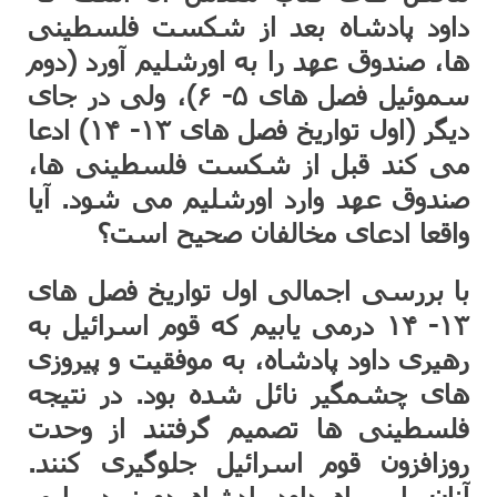
داود پادشاه بعد از شکست فلسطینی
ها، صندوق عهد را به اورشلیم آورد (دوم
سموئیل فصل های ۵- ۶)، ولی در جای
دیگر (اول تواریخ فصل های ۱۳- ۱۴) ادعا
می کند قبل از شکست فلسطینی ها،
صندوق عهد وارد اورشلیم می شود. آیا
واقعا ادعای مخالفان صحیح است؟
با بررسی اجمالی اول تواریخ فصل های
۱۳- ۱۴ درمی یابیم که قوم اسرائیل به
رهیری داود پادشاه، به موفقیت و پیروزی
های چشمگیر نائل شده بود. در نتیجه
فلسطینی ها تصمیم گرفتند از وحدت
روزافزون قوم اسرائیل جلوگیری کنند.
آنان با سپاه داود پادشاه دو نبرد پیاپی