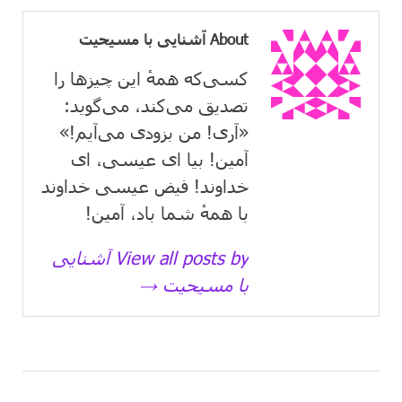
About آشنایی با مسیحیت
کسی‌که همهٔ این چیزها را
تصدیق می‌كند، می‌گوید:
«آری! من بزودی می‌آیم!»
آمین! بیا ای عیسی، ای
خداوند! فیض عیسی خداوند
با همهٔ شما باد، آمین!
View all posts by آشنایی
با مسیحیت →