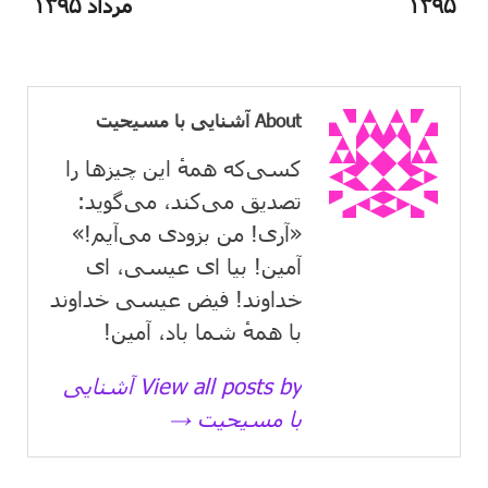
۱۳۹۵
مرداد ۱۳۹۵
About آشنایی با مسیحیت
کسی‌که همهٔ این چیزها را
تصدیق می‌كند، می‌گوید:
«آری! من بزودی می‌آیم!»
آمین! بیا ای عیسی، ای
خداوند! فیض عیسی خداوند
با همهٔ شما باد، آمین!
View all posts by آشنایی
با مسیحیت →