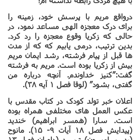
با هیچ مردی رابطه نداشته ام!”
درواقع مریم با پرسش خود، زمینه را
برای درک معجزه الهی مساعد نمود، در
حالی که زکریا وقوع معجزه را رد کرد.
بدین ترتیب، درمی یابیم که که از مدت
ها قبل از پیام فرشته، رشد ایمان مریم
بیش از زکریا بوده است. مریم به فرشته
گفت:”کنیز خداوندم. آنچه درباره من
گفتی، بشود” (لوقا فصل ۱ آیه ۳۸).
اعلان خبر تولد کودک در کتاب مقدس با
عکس العمل های مختلفی همراه بوده
است. سارا (همسر ابراهیم) خندید
(پیدایش فصل ۱۸ آیات ۹- ۱۵). مانوح
(پدر سامسون) ترسید (داوران فصل ۱۳