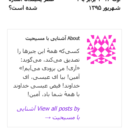
شهریور ۱۳۹۵
شده است؟
About آشنایی با مسیحیت
کسی‌که همهٔ این چیزها را
تصدیق می‌كند، می‌گوید:
«آری! من بزودی می‌آیم!»
آمین! بیا ای عیسی، ای
خداوند! فیض عیسی خداوند
با همهٔ شما باد، آمین!
View all posts by آشنایی
با مسیحیت →