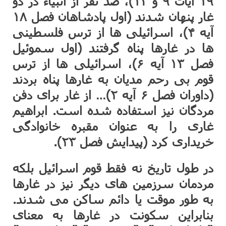
۱۹ آیات ۹ و ۱۳)، صد نفر از انبیاء در دو
غار پنهان شدند (اول پادشاهان فصل ۱۸
آیه ۴)، اسرائیلی ها از ترس فلسطینی
ها در غارها پناه گرفتند (اول سموئیل
فصل ۱۳ آیه ۶)، اسرائیلی ها از ترس
قوم بی رحم مدیان به غارها پناه بردند
(داوران فصل ۶ آیه ۲)… از غار برای دفن
مردگان نیز استفاده شده است. ابراهیم
غاری را به عنوان مقبره خانوادگی
خریداری کرد (پیدایش فصل ۲۳).
در طول تاریخ نه فقط قوم اسرائیل بلکه
مردمان سرزمین های دیگر نیز در غارها
به طور موقت یا دائم ساکن می شدند.
بنابراین سکونت در غارها به معنای