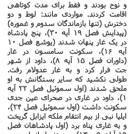
و نوح بودند و فقط برای مدت کوتاهی
اقامت کردند. مواردی مانند: لوط و دو
دخترش (تنها بازماندگان سدوم و غموره)
(پیدایش فصل ۱۹ آیه ۳۰)، پنج پادشاه
در یک غار پنهان شدند (یوشع فصل ۱۰
آیه ۱۶)، سکونت سامسون در غار
(داوران فصل ۱۵ آیه ۸)، داود از شهر
جت فرار کرد و به غار عدولام رفت.
طولی نکشید که سایر بستگانش به او
ملحق شدند (اول سموئیل فصل ۲۲ آیه
۱)، داود در غاری در صحرای عین جدی
سکونت داشت (اول سموئیل فصل ۲۴)،
ایلیا نبی از بیم انتقام ملکه ایزابل گریخت
و به غاری پناه برد (اول پادشاهان فصل