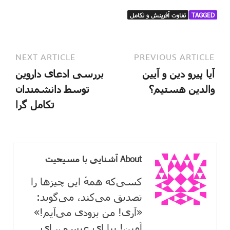
TAGGED
تفاوت آفرینش و تکامل
NEXT ARTICLE
PREVIOUS ARTICLE
آیا پیرو دین و آیین
بررسی ادعای داروین
والدین هستیم؟
توسط دانشمندان
تکامل گرا
About آشنایی با مسیحیت
کسی‌که همهٔ این چیزها را
تصدیق می‌كند، می‌گوید:
«آری! من بزودی می‌آیم!»
آمین! بیا ای عیسی، ای