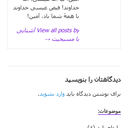
خداوند! فیض عیسی خداوند
با همهٔ شما باد، آمین!
View all posts by آشنایی
با مسیحیت →
دیدگاهتان را بنویسید
برای نوشتن دیدگاه باید
وارد بشوید
.
موضوعات:
ارواح پلید
(۶)