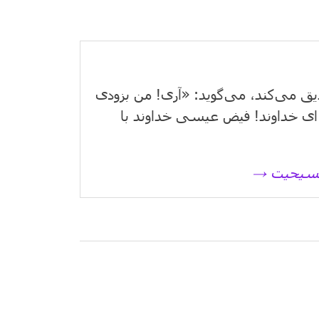
یق می‌كند، می‌گوید: «آری! من بزودی
ای خداوند! فیض عیسی خداوند با