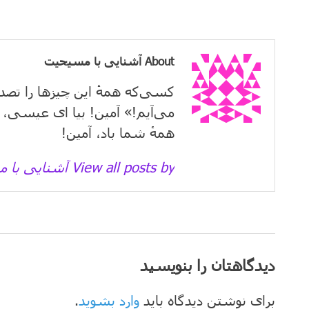
About آشنایی با مسیحیت
کسی‌که همهٔ این چیزها را تصد
می‌آیم!» آمین! بیا ای عیسی، 
همهٔ شما باد، آمین!
View all posts by آشنایی با مسیحیت →
دیدگاهتان را بنویسید
برای نوشتن دیدگاه باید
وارد بشوید
.