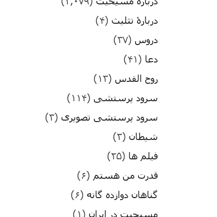
درباره مسیحیت
(۳,۰۷۹)
دربارۀ تثلیث
(۴)
دروس
(۳۷)
دعا
(۴۱)
روح القدس
(۱۳)
سرود پرستشی
(۱۱۴)
سرود پرستشی تصویری
(۳)
شیطان
(۳)
فیلم ها
(۲۵)
قدرت من هستم
(۶)
گناهان دوازده گانه
(۶)
مسیحیت در ایران
(۱)