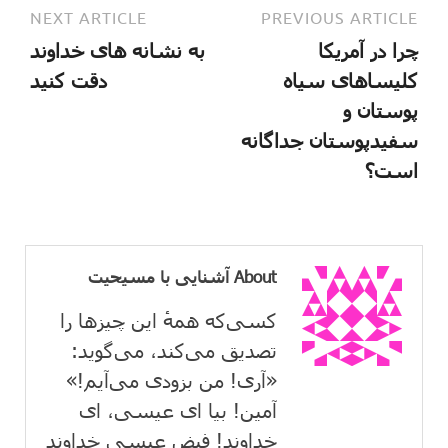
NEXT ARTICLE
PREVIOUS ARTICLE
چرا در آمریکا
به نشانه های خداوند
کلیساهای سیاه
دقت کنید
پوستان و
سفیدپوستان جداگانه
است؟
About آشنایی با مسیحیت
کسی‌که همهٔ این چیزها را
تصدیق می‌كند، می‌گوید:
«آری! من بزودی می‌آیم!»
آمین! بیا ای عیسی، ای
خداوند! فیض عیسی خداوند