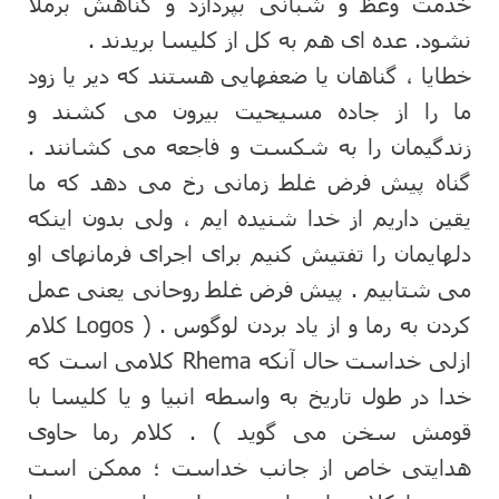
خدمت وعظ و شبانی بپردازد و گناهش برملا
نشود. عده ای هم به کل از کلیسا بریدند .
خطایا ، گناهان یا ضعفهایی هستند که دیر یا زود
ما را از جاده مسیحیت بیرون می کشند و
زندگیمان را به شکست و فاجعه می کشانند .
گناه پیش فرض غلط زمانی رخ می دهد که ما
یقین داریم از خدا شنیده ایم ، ولی بدون اینکه
دلهایمان را تفتیش کنیم برای اجرای فرمانهای او
می شتابیم . پیش فرض غلط روحانی یعنی عمل
کردن به رما و از یاد بردن لوگوس . ( Logos کلام
ازلی خداست حال آنکه Rhema کلامی است که
خدا در طول تاریخ به واسطه انبیا و یا کلیسا با
قومش سخن می گوید ) . کلام رما حاوی
هدایتی خاص از جانب خداست ؛ ممکن است