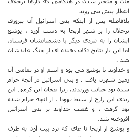
مات و متحیر شدن در هنگامی که کارها برخلاف
انتظار پیش می روند
بلافاصله پس از اینکه بنی اسرائیل آن پیروزی
پرجلال را بر شهر اریحا به دست آورد ، یوشع
ایشان را به نبردی دیگر با دشمنانشان فرستاد.
اما این بار نتایج تکان دهنده ای از جنگ عایدشان
شد .
و خداوند با یوشع می بود و اسم او در تمامی آن
زمین شهرت یافت . و بنی اسرائیل در آنچه حرام
شده بود خیانت ورزیدند، زیرا عخان ابن کرمی ابن
زبدی ابن زارح از سبط یهودا ، از آنچه حرام شده
بود گرفت ، و غضب خداوند بر بنی اسرائیل
افروخته شد.
و یوشع از اریحا تا عای که نزد بیت آون به طرف