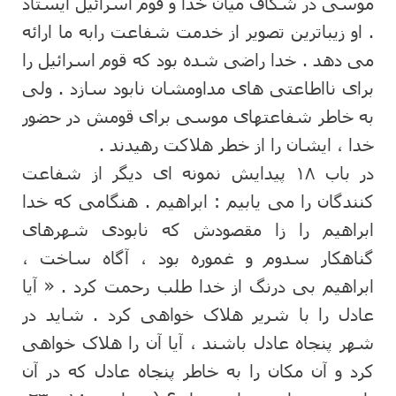
موسی در شکاف میان خدا و قوم اسرائیل ایستاد
. او زیباترین تصویر از خدمت شفاعت رابه ما ارائه
می دهد . خدا راضی شده بود که قوم اسرائیل را
برای نااطاعتی های مداومشان نابود سازد . ولی
به خاطر شفاعتهای موسی برای قومش در حضور
خدا ، ایشان را از خطر هلاکت رهیدند .
در باب ۱۸ پیدایش نمونه ای دیگر از شفاعت
کنندگان را می یابیم : ابراهیم . هنگامی که خدا
ابراهیم را زا مقصودش که نابودی شهرهای
گناهکار سدوم و غموره بود ، آگاه ساخت ،
ابراهیم بی درنگ از خدا طلب رحمت کرد . « آیا
عادل را با شریر هلاک خواهی کرد . شاید در
شهر پنجاه عادل باشند ، آیا آن را هلاک خواهی
کرد و آن مکان را به خاطر پنجاه عادل که در آن