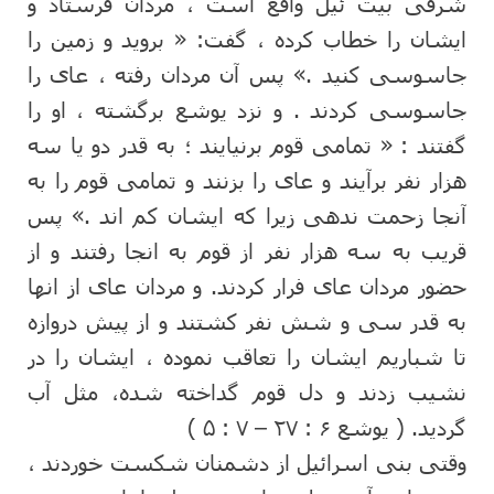
شرقی بیت ئیل واقع است ، مردان فرستاد و
ایشان را خطاب کرده ، گفت: « بروید و زمین را
جاسوسی کنید .» پس آن مردان رفته ، عای را
جاسوسی کردند . و نزد یوشع برگشته ، او را
گفتند : « تمامی قوم برنیایند ؛ به قدر دو یا سه
هزار نفر برآیند و عای را بزنند و تمامی قوم را به
آنجا زحمت ندهی زیرا که ایشان کم اند .» پس
قریب به سه هزار نفر از قوم به انجا رفتند و از
حضور مردان عای فرار کردند. و مردان عای از انها
به قدر سی و شش نفر کشتند و از پیش دروازه
تا شباریم ایشان را تعاقب نموده ، ایشان را در
نشیب زدند و دل قوم گداخته شده، مثل آب
گردید. ( یوشع ۶ : ۲۷ – ۷ : ۵ )
وقتی بنی اسرائیل از دشمنان شکست خوردند ،