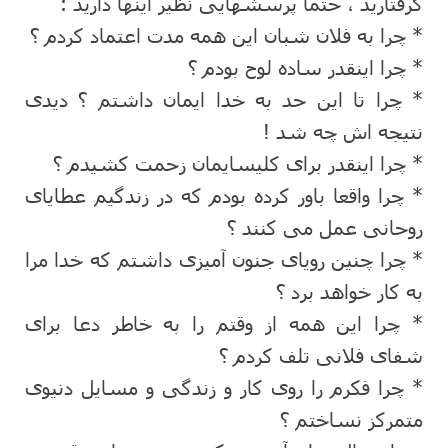
گرفتارید ، حتما پرسشهایی نظیر اینها دارید :
* چرا به فلان شبان این همه مدت اعتماد کردم ؟
* چرا اینقدر ساده لوح بودم ؟
* چرا تا این حد به خدا ایمان داشتم ؟ دیدی
نتیجه اش چه شد !
* چرا اینقدر برای کلیسایمان زحمت کشیدم ؟
* چرا واقعا باور کرده بودم که در زندگیم عطایای
روحانی عمل می کنند ؟
* چرا چنین رویای جنون آمیزی داشتم که خدا مرا
به کار خواهد برد ؟
* چرا این همه از وقتم را به خاطر دعا برای
شفای فلانی تلف کردم ؟
* چرا فکرم را روی کار و زندگی و مسایل دنیوی
متمرکز نساختم ؟