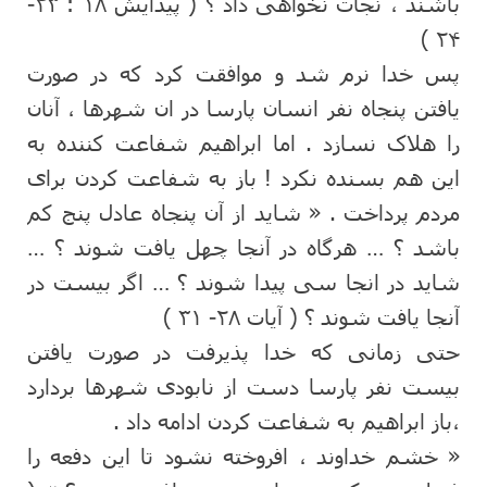
باشند ، نجات نخواهی داد ؟ ( پیدایش ۱۸ : ۲۳-
۲۴ )
پس خدا نرم شد و موافقت کرد که در صورت
یافتن پنجاه نفر انسان پارسا در ان شهرها ، آنان
را هلاک نسازد . اما ابراهیم شفاعت کننده به
این هم بسنده نکرد ! باز به شفاعت کردن برای
مردم پرداخت . « شاید از آن پنجاه عادل پنج کم
باشد ؟ … هرگاه در آنجا چهل یافت شوند ؟ …
شاید در انجا سی پیدا شوند ؟ … اگر بیست در
آنجا یافت شوند ؟ ( آیات ۲۸- ۳۱ )
حتی زمانی که خدا پذیرفت در صورت یافتن
بیست نفر پارسا دست از نابودی شهرها بردارد
،باز ابراهیم به شفاعت کردن ادامه داد .
« خشم خداوند ، افروخته نشود تا این دفعه را