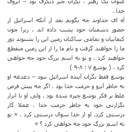
عنوان یک رهبر ، نگران چیز دیگری بود – آبروی
خدا .
آه ای خداوند چه بگویم بعد از آنکه اسرائیل از
حضور دشمنان خود پشت داده اند ، زیرا چون
کنعانیان و تمامی ساکنان زمین این را بشنوند دور
ما را خواهند گرفت و نام ما را از این زمین منقطع
خواهند کرد ، و تو به اسم بزرگ خود چه خواهی
کرد ، ( یوشع ۷ : ۸-۹ )
یوشع فقط نگران آینده اسرائیل نبود – دغدغه او
به خاطر آبرو و حرمت خدا بود . اگر چه پیش فرض
غلط بر فکر یوشع چیزه شده بود ، ولی او با ابراز
نگرارنی خود به خاطر حرمت خدا ، عملا کار
درستی کرد. او از خدا سوال درستی کرد . « تو
به اسم بزرگ خود چه خواهی کرد ؟ »