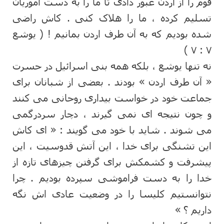
قوم را از اردن عبور دادی تا ما را به دست اموریان
تسلیم کرده ، ما را هلاک کنی . کاش راضی
شده بودیم که به آن طرف اردن بمانیم ! ( یوشع
۷ : ۷ )
نه تنها یوشع ، بلکه همه بنی اسرائیل در حسرت
« آن طرف اردن » بودند . بعضی از شبانان برای
جماعت خود در خواست بیداری روحانی می کنند
و چون نتیجه ای نمی گیرند ، دچار سردرگمی
می شوند . شاید با خود می گویند : « ای کاش
این تشنگی برای خدا ، این آتش قدوسیت ، این
پیشرفت و کشمکش برای گرفتن چیزهای تازه از
خدا را به دست فراموشی سپرده بودیم . چرا
نتوانستیم کلیسا را در وضعیت عادی اش نگه
داریم ؟ »