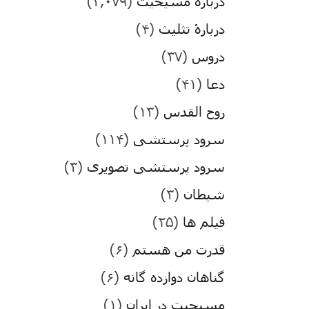
درباره مسیحیت
(۳,۰۷۹)
دربارۀ تثلیث
(۴)
دروس
(۳۷)
دعا
(۴۱)
روح القدس
(۱۳)
سرود پرستشی
(۱۱۴)
سرود پرستشی تصویری
(۳)
شیطان
(۳)
فیلم ها
(۲۵)
قدرت من هستم
(۶)
گناهان دوازده گانه
(۶)
مسیحیت در ایران
(۱)