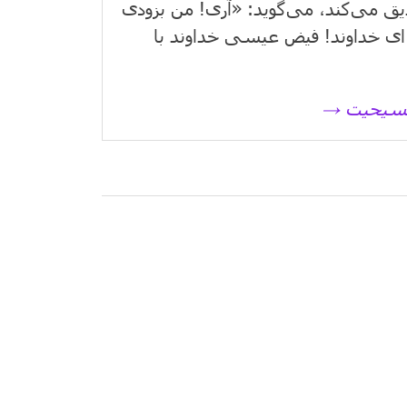
یق می‌كند، می‌گوید: «آری! من بزودی
ای خداوند! فیض عیسی خداوند با