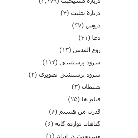
درباره مسیحیت
(۳,۰۷۹)
دربارۀ تثلیث
(۴)
دروس
(۳۷)
دعا
(۴۱)
روح القدس
(۱۳)
سرود پرستشی
(۱۱۴)
سرود پرستشی تصویری
(۳)
شیطان
(۳)
فیلم ها
(۲۵)
قدرت من هستم
(۶)
گناهان دوازده گانه
(۶)
مسیحیت در ایران
(۱)